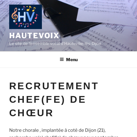
Aller
au
contenu
principal
HAUTEVOIX
Le site de l'ensemble vocal d'Hauteville-lès-Dijon
Menu
RECRUTEMENT
CHEF(FE) DE
CHŒUR
Notre chorale , implantée à coté de Dijon (21),