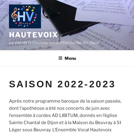
Aller
au
contenu
principal
HAUTEVOIX
Le site de l'ensemble vocal d'Hauteville-lès-Dijon
Menu
SAISON 2022-2023
Après notre programme baroque de la saison passée,
dont l’apothéose a été nos concerts de juin avec
l’ensemble à cordes AD LIBITUM, donnés en l’église
Sainte Chantal de Dijon et à la Maison du Beuvray à St
Léger sous Beuvray. L’Ensemble Vocal Hautevoix