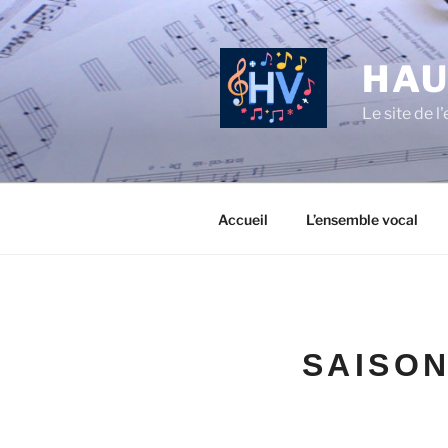
Aller
au
contenu
HAU
principal
Le site de 
Accueil
L’ensemble vocal
SAISON