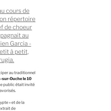
au cours de
son répertoire
ef de choeur
pagnait au
ien Garcia -
tit à petit,
ugia.
iper au traditionnel
s-sur-Ouche le 10
 public était invité
avorisés.
pte » et de la
xtrait de