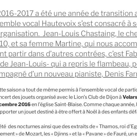
2016-2017 a été une année de transition 
semble vocal Hautevoix s’est consacré à 
organisation. Jean-Louis Chastaing, le ch
10, et sa femme Martine, qui nous accom
nt partir dans d’autres contrées, c’est Fab
 de Jean-Louis- qui a repris le flambeau, pe
mpagné d’un nouveau pianiste, Denis Farr
tte saison a tout de même permis à l’ensemble vocal de partic
cert des jouets organisé avec le Lion’s Club de Dijon à
Velar
cembre 2016
en l’église Saint-Blaise. Comme chaque année, le
pporter un jouet destiné à être offert à Noël à des enfants déf
té des nocturnes ainsi que des extraits de « Thamos, roi d’Egy
ent » de Mozart, les « Djinns » et la « Pavane » de Fauré, un e