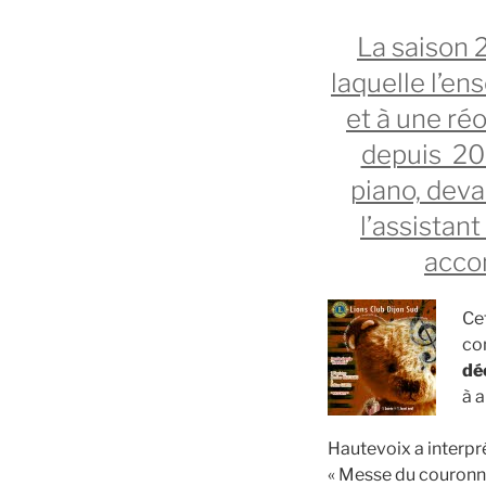
La saison 
laquelle l’en
et à une ré
depuis 20
piano, deva
l’assistant
acco
Ce
con
dé
à a
Hautevoix a interpré
« Messe du couronnem