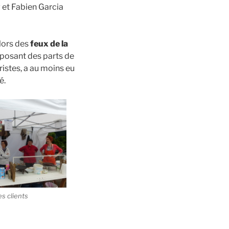
g et Fabien Garcia
 lors des
feux de la
roposant des parts de
ristes, a au moins eu
é.
es clients