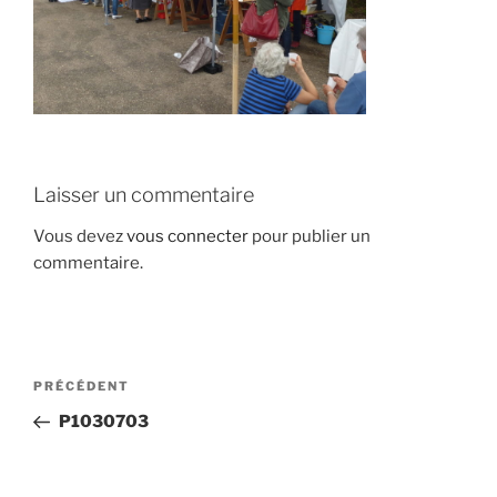
Laisser un commentaire
Vous devez
vous connecter
pour publier un
commentaire.
Navigation
Article
PRÉCÉDENT
de
précédent
P1030703
l’article